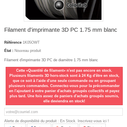
Filament d'imprimante 3D PC 1.75 mm blanc
Référence
1K05OWT
État :
Nouveau produit
Filament d'imprimante 3D PC de diamètre 1.75 mm blanc
Cette «Quantité de filament» n'est pas encore en stock.
Plusieurs filaments 3D hors-stock sont à 24 Kg d'être en stock,
que ce soit à l'aide d'une seule commande ou en groupant
plusieurs commandes. Connectez-vous pour la précommander
en l'ajoutant à votre panier d'achats groupés collectifs et payez
plus tard. Une fois assez de paniers d'achats groupés soumis,
elle deviendra en stock!
Alerte de disponibilité du produit : En Stock. Inscrivez-vous ici !