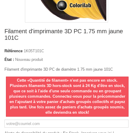
Filament d'imprimante 3D PC 1.75 mm jaune
101C
Référence
1K05T101C
État :
Nouveau produit
Filament d'imprimante 3D PC de diamètre 1.75 mm jaune 101C
Cette «Quantité de filament» n'est pas encore en stock.
Plusieurs filaments 3D hors-stock sont à 24 Kg d'être en stock,
que ce soit à l'aide d'une seule commande ou en groupant
plusieurs commandes. Connectez-vous pour la précommander
en l'ajoutant à votre panier d'achats groupés collectifs et payez
plus tard. Une fois assez de paniers d'achats groupés soumis,
elle deviendra en stock!