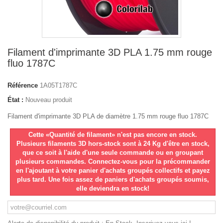
Filament d'imprimante 3D PLA 1.75 mm rouge
fluo 1787C
Référence
1A05T1787C
État :
Nouveau produit
Filament d'imprimante 3D PLA de diamètre 1.75 mm rouge fluo 1787C
Cette «Quantité de filament» n'est pas encore en stock.
Plusieurs filaments 3D hors-stock sont à 24 Kg d'être en stock,
que ce soit à l'aide d'une seule commande ou en groupant
plusieurs commandes. Connectez-vous pour la précommander
en l'ajoutant à votre panier d'achats groupés collectifs et payez
plus tard. Une fois assez de paniers d'achats groupés soumis,
elle deviendra en stock!