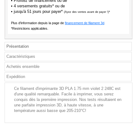
• Profitez de financement ou de
• 4 versements gratuits* ou de
• jusqu'à 51 jours pour payer*
(Ayez des ventes avant de payer !)*
Plus d'information depuis la page de
financement de filament 3d
.
*Restrictions applicables.
Présentation
Caractéristiques
Achetés ensemble
Expédition
Ce filament d'imprimante 3D PLA 1.75 mm violet 2 248C est
d'une qualité remarquable. Facile à imprimer, vous serez
conquis dès la première impression. Nos tests résultaient en
une parfaite impression 3D, à haute vitesse, à une
température aussi basse que 205-210°C!